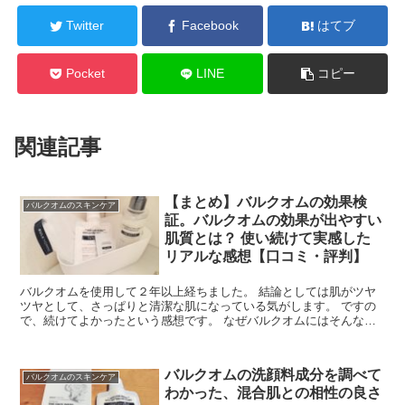
Twitter
Facebook
はてブ
Pocket
LINE
コピー
関連記事
【まとめ】バルクオムの効果検
バルクオムのスキンケア
証。バルクオムの効果が出やすい
肌質とは？ 使い続けて実感した
リアルな感想【口コミ・評判】 ​
バルクオムを使用して２年以上経ちました。 結論としては肌がツヤ
ツヤとして、さっぱりと清潔な肌になっている気がします。 ですの
で、続けてよかったという感想です。 なぜバルクオムにはそんな効
果があるのか、今回の記事は、バルクオムの成分から考えて...
バルクオムの洗顔料成分を調べて
バルクオムのスキンケア
わかった、混合肌との相性の良さ