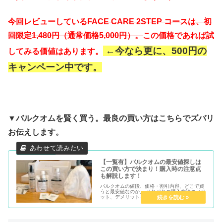
今回レビューしている
FACE CARE 2STEP コースは、初
回限定1,480円（通常価格5,000円）。
この価格であれば試
←今なら更に、500円の
してみる価値はあります。
キャンペーン中です。
▼バルクオムを賢く買う。最良の買い方はこちらでズバリ
お伝えします。
【一覧有】バルクオムの最安値探しは
この買い方で決まり！購入時の注意点
も解説します！
バルクオムの値段、価格・割引内容、どこで買
うと最安値なのか。 それぞれの購入方法のメリ
ット、デメリットもあわせてまとめました。 バ
ルクオムを少しでも安く買えないかな。 結局ど
こで買えば一番お得なの？ そんなお気持ちに、
今回の記事はおこたえし...