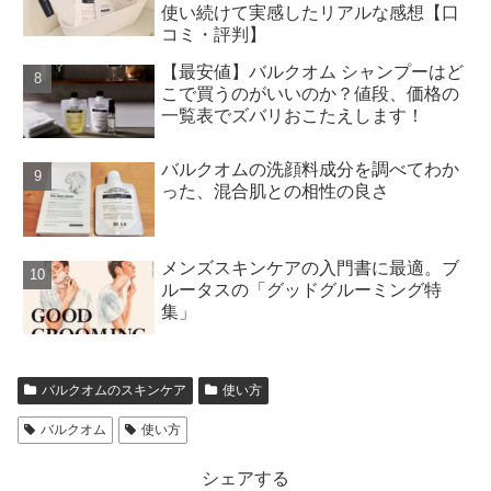
使い続けて実感したリアルな感想【口
コミ・評判】 ​
【最安値】バルクオム シャンプーはど
こで買うのがいいのか？値段、価格の
一覧表でズバリおこたえします！
バルクオムの洗顔料成分を調べてわか
った、混合肌との相性の良さ
メンズスキンケアの入門書に最適。ブ
ルータスの「グッドグルーミング特
集」
バルクオムのスキンケア
使い方
バルクオム
使い方
シェアする