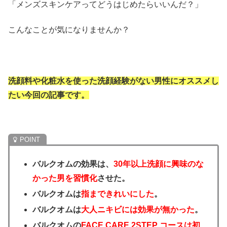
「メンズスキンケアってどうはじめたらいいんだ？」
こんなことが気になりませんか？
洗顔料や化粧水を使った洗顔経験がない男性にオススメし
たい今回の記事です。
バルクオムの効果は、
30年以上洗顔に興味のな
かった男を習慣化
させた。
バルクオムは
指まできれいにした
。
バルクオムは
大人ニキビには効果が無かった
。
バルクオムの
FACE CARE 2STEP コースは
初