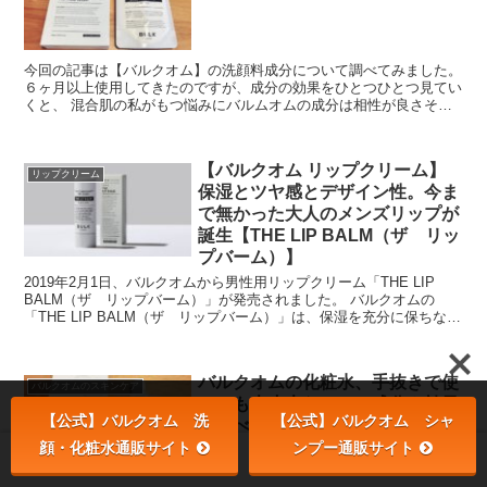
今回の記事は【バルクオム】の洗顔料成分について調べてみました。
６ヶ月以上使用してきたのですが、成分の効果をひとつひとつ見てい
くと、 混合肌の私がもつ悩みにバルムオムの成分は相性が良さそ
う、ということがわかりました。 化粧品の成分理解をする...
【バルクオム リップクリーム】
リップクリーム
保湿とツヤ感とデザイン性。今ま
で無かった大人のメンズリップが
誕生【THE LIP BALM（ザ リッ
プバーム）】
2019年2月1日、バルクオムから男性用リップクリーム「THE LIP
BALM（ザ リップバーム）」が発売されました。 バルクオムの
「THE LIP BALM（ザ リップバーム）」は、保湿を充分に保ちなが
ら、程よく健康的なツヤ感を出してく...
バルクオムの化粧水、手抜きで使
バルクオムのスキンケア
っても大丈夫なのか、成分や効果
【公式】バルクオム 洗
【公式】バルクオム シャ
を調べてみました。
顔・化粧水通販サイト
ンプー通販サイト
ホーム
検索
トップ