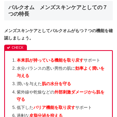
バルクオム メンズスキンケアとしての７
つの特長
メンズスキンケアとしてバルクオムがもつ７つの機能を確
認しましょう。
本来肌が持っている機能を取り戻す
サポート
水分バランスの悪い男性の肌に
効率よく潤い
を
与える
潤いを与えた
肌の水分を守る
紫外線や乾燥などの
外部刺激ダメージから肌を
守る
低下した
バリア機能を取り戻す
サポート
過剰な
皮脂分泌を抑える