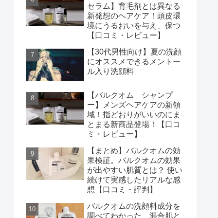
セラム】育毛剤とは異なる
新発想のヘアケア！頭皮環
境にうるおいを与え、保つ
【口コミ・レビュー】
【30代男性向け】夏の洗顔
にオススメできるメントー
ル入り洗顔料
【バルクオム シャンプ
ー】メンズヘアケアの新領
域！指どおりがいいのにま
とまる新商品登場！【口コ
ミ・レビュー】
【まとめ】バルクオムの効
果検証。バルクオムの効果
が出やすい肌質とは？ 使い
続けて実感したリアルな感
想【口コミ・評判】 ​
バルクオムの洗顔料成分を
調べてわかった、混合肌と