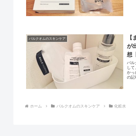
【
バルクオムのスキンケア
が
想
バル
して
かっ
の記
ホーム
バルクオムのスキンケア
化粧水