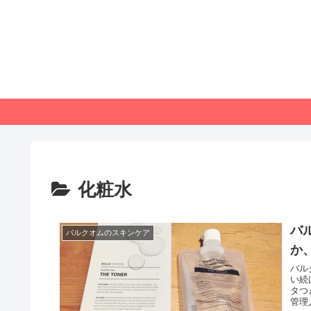
化粧水
バ
バルクオムのスキンケア
か
バル
い続
タつ
管理