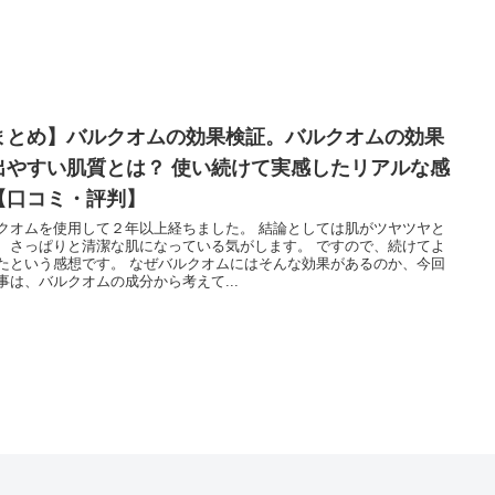
まとめ】バルクオムの効果検証。バルクオムの効果
出やすい肌質とは？ 使い続けて実感したリアルな感
【口コミ・評判】 ​
クオムを使用して２年以上経ちました。 結論としては肌がツヤツヤと
、さっぱりと清潔な肌になっている気がします。 ですので、続けてよ
たという感想です。 なぜバルクオムにはそんな効果があるのか、今回
事は、バルクオムの成分から考えて...